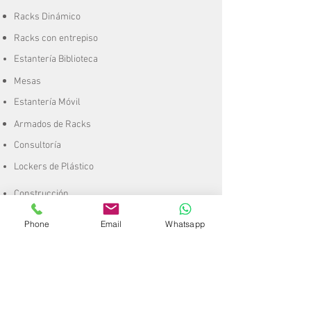
Racks Dinámico
Racks con entrepiso
Estantería Biblioteca
Mesas
Estantería Móvil
Armados de Racks
Consultoría
Lockers de Plástico
Construcción
Remodelación
Phone
Email
Whatsapp
CCTV
Mobiliario
Escaleras
A
rt. de
Plástico