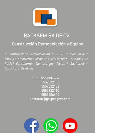
RACKSEM SA DE CV
Construcción Remodelación y Equipo
* Construcción* Remodelación * CCTV * Mobiliario *
Sillería* Archiveros* Memorias de Cálculo* Armados de
Racks* Consultoría* Montacargas* Mesas * Escritorios *
Estructuras Metálicas
TEL :
5557387966
5557332106
5557332102
5557332110
5583756400
contacto@gruposgmv.com