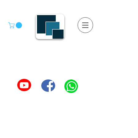
GRUPO SGMV S.A. DE C.V.
GRUPO SGMV SA DE CV - Estanteria Y Racks
Estanteria Comercial e Industrial
55-4039-1246
TEL :
5557387966