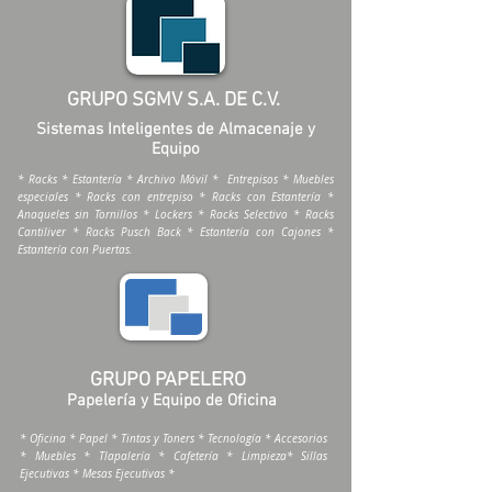
GRUPO SGMV S.A. DE C.V.
Sistemas Inteligentes de Almacenaje y
Equipo
* Racks * Estantería * Archivo Móvil * Entrepisos * Muebles
especiales * Racks con entrepiso * Racks con Estantería *
Anaqueles sin Tornillos * Lockers * Racks Selectivo * Racks
Cantiliver * Racks Pusch Back * Estantería con Cajones *
Estantería con Puertas.
GRUPO PAPELERO
Papelería y Equipo de Oficina
* Oficina * Papel * Tintas y Toners * Tecnología * Accesorios
* Muebles * Tlapalería * Cafetería * Limpieza* Sillas
Ejecutivas * Mesas Ejecutivas *