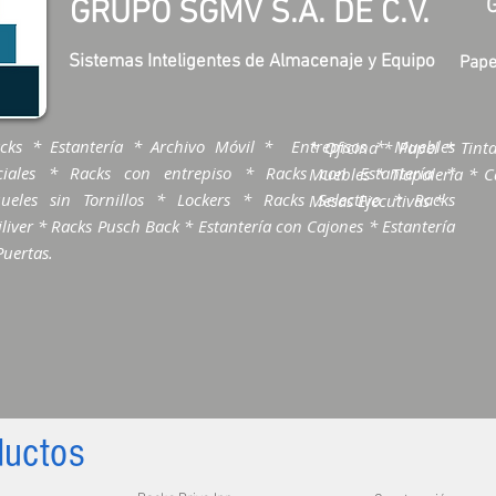
GRUPO SGMV S.A. DE C.V.
Sistemas Inteligentes de Almacenaje y Equipo
Pape
cks * Estantería * Archivo Móvil * Entrepisos * Muebles
* Oficina * Papel * Tinta
ciales * Racks con entrepiso * Racks con Estantería *
Muebles * Tlapalería * Ca
ueles sin Tornillos * Lockers * Racks Selectivo * Racks
Mesas Ejecutivas *
liver * Racks Pusch Back * Estantería con Cajones * Estantería
Puertas.
ductos