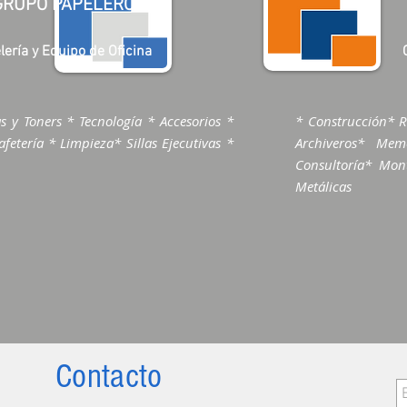
GRUPO PAPELERO
lería y Equipo de Oficina
s y Toners * Tecnología * Accesorios *
* Construcción* R
fetería * Limpieza* Sillas Ejecutivas *
Archiveros* Me
Consultoría* Mont
Metálicas
Contacto