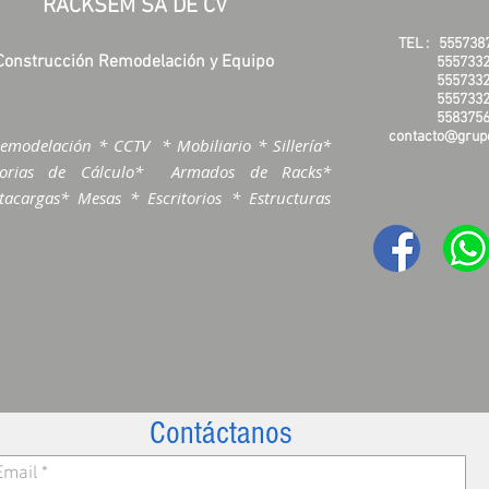
RACKSEM SA DE CV
TEL :
555738
Construcción Remodelación y Equipo
5557332
5557332
5557332
5583756
contacto@grupo
emodelación * CCTV * Mobiliario * Sillería*
morias de Cálculo* Armados de Racks*
acargas* Mesas * Escritorios * Estructuras
Contáctanos