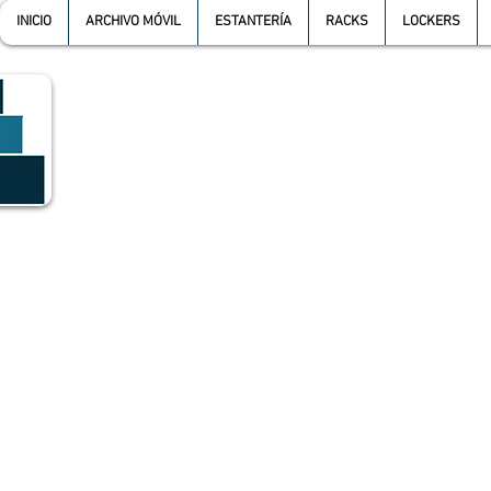
INICIO
ARCHIVO MÓVIL
ESTANTERÍA
RACKS
LOCKERS
GRUPO SGMV S.A. DE C.V.
GRUPO SGMV SA DE CV - Estanteria Y Racks