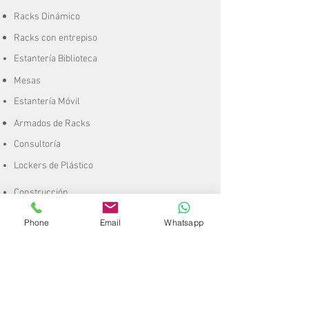
Racks Dinámico
Racks con entrepiso
Estantería Biblioteca
Mesas
Estantería Móvil
Armados de Racks
Consultoría
Lockers de Plástico
Construcción
Remodelación
Phone
Email
Whatsapp
CCTV
Mobiliario
Escaleras
A
rt. de
Plástico