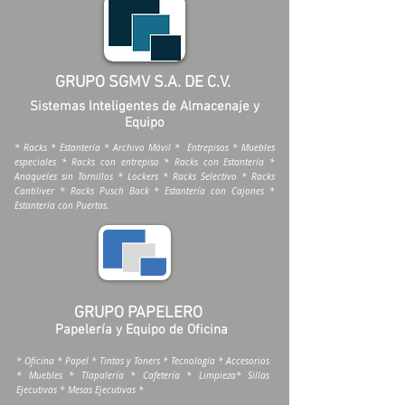
GRUPO SGMV S.A. DE C.V.
Sistemas Inteligentes de Almacenaje y
Equipo
* Racks * Estantería * Archivo Móvil * Entrepisos * Muebles
especiales * Racks con entrepiso * Racks con Estantería *
Anaqueles sin Tornillos * Lockers * Racks Selectivo * Racks
Cantiliver * Racks Pusch Back * Estantería con Cajones *
Estantería con Puertas.
GRUPO PAPELERO
Papelería y Equipo de Oficina
* Oficina * Papel * Tintas y Toners * Tecnología * Accesorios
* Muebles * Tlapalería * Cafetería * Limpieza* Sillas
Ejecutivas * Mesas Ejecutivas *