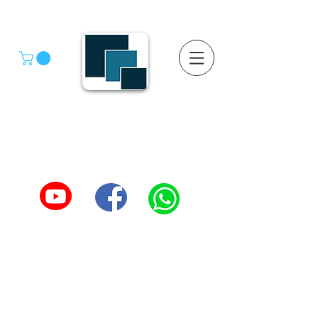
GRUPO SGMV S.A. DE C.V.
GRUPO SGMV SA DE CV - Estanteria Y Racks
Estanteria Comercial e Industrial
55-4039-1246
TEL :
5557387966