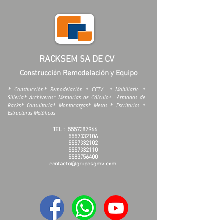
RACKSEM SA DE CV
Construcción Remodelación y Equipo
* Construcción* Remodelación * CCTV * Mobiliario *
Sillería* Archiveros* Memorias de Cálculo* Armados de
Racks* Consultoría* Montacargas* Mesas * Escritorios *
Estructuras Metálicas
TEL :
5557387966
5557332106
5557332102
5557332110
5583756400
contacto@gruposgmv.com