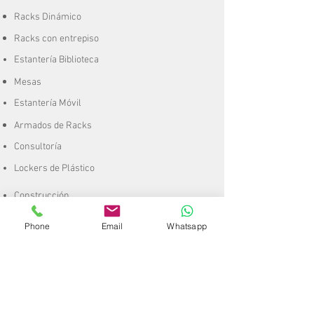
Racks Dinámico
Racks con entrepiso
Estantería Biblioteca
Mesas
Estantería Móvil
Armados de Racks
Consultoría
Lockers de Plástico
Construcción
Remodelación
Phone
Email
Whatsapp
CCTV
Mobiliario
Escaleras
A
rt. de
Plástico