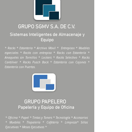
GRUPO SGMV S.A. DE C.V.
Sistemas Inteligentes de Almacenaje y
Equipo
* Racks * Estantería * Archivo Móvil * Entrepisos * Muebles
especiales * Racks con entrepiso * Racks con Estantería *
Anaqueles sin Tornillos * Lockers * Racks Selectivo * Racks
Cantiliver * Racks Pusch Back * Estantería con Cajones *
Estantería con Puertas.
GRUPO PAPELERO
Papelería y Equipo de Oficina
* Oficina * Papel * Tintas y Toners * Tecnología * Accesorios
* Muebles * Tlapalería * Cafetería * Limpieza* Sillas
Ejecutivas * Mesas Ejecutivas *