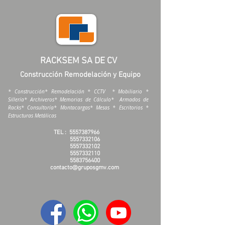
RACKSEM SA DE CV
Construcción Remodelación y Equipo
* Construcción* Remodelación * CCTV * Mobiliario *
Sillería* Archiveros* Memorias de Cálculo* Armados de
Racks* Consultoría* Montacargas* Mesas * Escritorios *
Estructuras Metálicas
TEL :
5557387966
5557332106
5557332102
5557332110
5583756400
contacto@gruposgmv.com