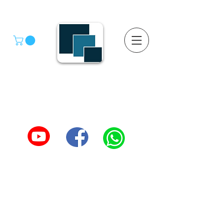
GRUPO SGMV S.A. DE C.V.
GRUPO SGMV SA DE CV - Estanteria Y Racks
Estanteria Comercial e Industrial
55-4039-1246
TEL :
5557387966