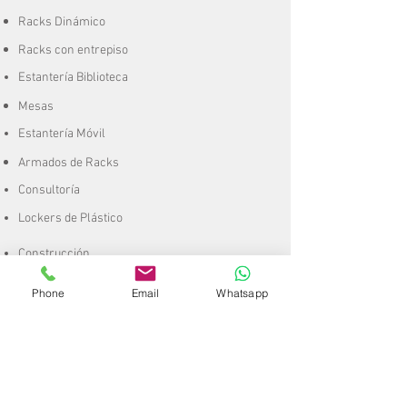
Racks Dinámico
Racks con entrepiso
Estantería Biblioteca
Mesas
Estantería Móvil
Armados de Racks
Consultoría
Lockers de Plástico
Construcción
Remodelación
Phone
Email
Whatsapp
CCTV
Mobiliario
Escaleras
A
rt. de
Plástico