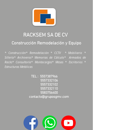
RACKSEM SA DE CV
Construcción Remodelación y Equipo
* Construcción* Remodelación * CCTV * Mobiliario *
Sillería* Archiveros* Memorias de Cálculo* Armados de
Racks* Consultoría* Montacargas* Mesas * Escritorios *
Estructuras Metálicas
TEL :
5557387966
5557332106
5557332102
5557332110
5583756400
contacto@gruposgmv.com