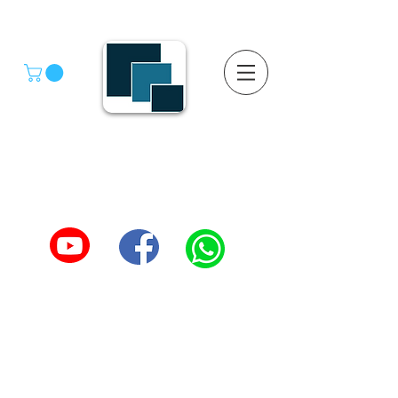
GRUPO SGMV S.A. DE C.V.
GRUPO SGMV SA DE CV - Estanteria Y Racks
Estanteria Comercial e Industrial
55-4039-1246
TEL :
5557387966