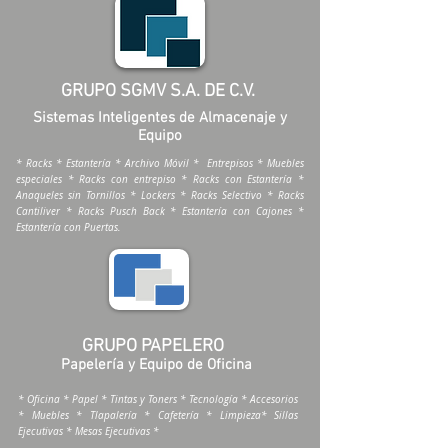
GRUPO SGMV S.A. DE C.V.
Sistemas Inteligentes de Almacenaje y
Equipo
* Racks * Estantería * Archivo Móvil * Entrepisos * Muebles
especiales * Racks con entrepiso * Racks con Estantería *
Anaqueles sin Tornillos * Lockers * Racks Selectivo * Racks
Cantiliver * Racks Pusch Back * Estantería con Cajones *
Estantería con Puertas.
GRUPO PAPELERO
Papelería y Equipo de Oficina
* Oficina * Papel * Tintas y Toners * Tecnología * Accesorios
* Muebles * Tlapalería * Cafetería * Limpieza* Sillas
Ejecutivas * Mesas Ejecutivas *