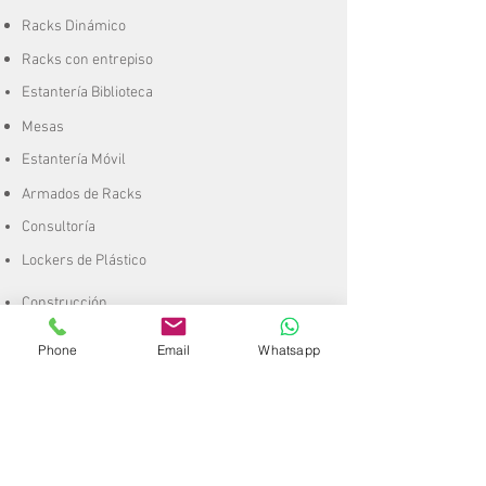
Racks Dinámico
Racks con entrepiso
Estantería Biblioteca
Mesas
Estantería Móvil
Armados de Racks
Consultoría
Lockers de Plástico
Construcción
Remodelación
Phone
Email
Whatsapp
CCTV
Mobiliario
Escaleras
A
rt. de
Plástico