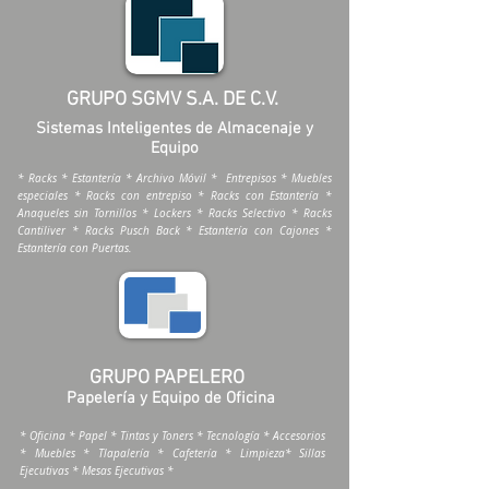
GRUPO SGMV S.A. DE C.V.
Sistemas Inteligentes de Almacenaje y
Equipo
* Racks * Estantería * Archivo Móvil * Entrepisos * Muebles
especiales * Racks con entrepiso * Racks con Estantería *
Anaqueles sin Tornillos * Lockers * Racks Selectivo * Racks
Cantiliver * Racks Pusch Back * Estantería con Cajones *
Estantería con Puertas.
GRUPO PAPELERO
Papelería y Equipo de Oficina
* Oficina * Papel * Tintas y Toners * Tecnología * Accesorios
* Muebles * Tlapalería * Cafetería * Limpieza* Sillas
Ejecutivas * Mesas Ejecutivas *