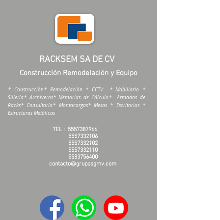
RACKSEM SA DE CV
Construcción Remodelación y Equipo
* Construcción* Remodelación * CCTV * Mobiliario *
Sillería* Archiveros* Memorias de Cálculo* Armados de
Racks* Consultoría* Montacargas* Mesas * Escritorios *
Estructuras Metálicas
TEL :
5557387966
5557332106
5557332102
5557332110
5583756400
contacto@gruposgmv.com