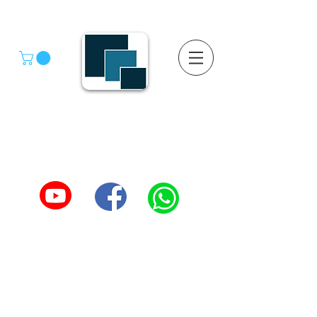
GRUPO SGMV S.A. DE C.V.
GRUPO SGMV SA DE CV - Estanteria Y Racks
Estanteria Comercial e Industrial
55-4039-1246
TEL :
5557387966