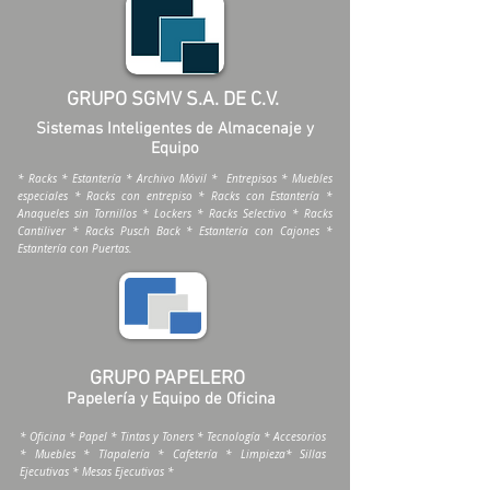
GRUPO SGMV S.A. DE C.V.
Sistemas Inteligentes de Almacenaje y
Equipo
* Racks * Estantería * Archivo Móvil * Entrepisos * Muebles
especiales * Racks con entrepiso * Racks con Estantería *
Anaqueles sin Tornillos * Lockers * Racks Selectivo * Racks
Cantiliver * Racks Pusch Back * Estantería con Cajones *
Estantería con Puertas.
GRUPO PAPELERO
Papelería y Equipo de Oficina
* Oficina * Papel * Tintas y Toners * Tecnología * Accesorios
* Muebles * Tlapalería * Cafetería * Limpieza* Sillas
Ejecutivas * Mesas Ejecutivas *