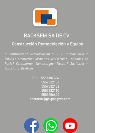
RACKSEM SA DE CV
Construcción Remodelación y Equipo
* Construcción* Remodelación * CCTV * Mobiliario *
Sillería* Archiveros* Memorias de Cálculo* Armados de
Racks* Consultoría* Montacargas* Mesas * Escritorios *
Estructuras Metálicas
TEL :
5557387966
5557332106
5557332102
5557332110
5583756400
contacto@gruposgmv.com