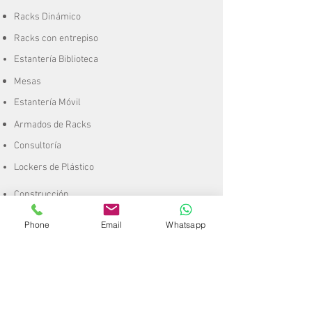
Racks Dinámico
Racks con entrepiso
Estantería Biblioteca
Mesas
Estantería Móvil
Armados de Racks
Consultoría
Lockers de Plástico
Construcción
Remodelación
Phone
Email
Whatsapp
CCTV
Mobiliario
Escaleras
A
rt. de
Plástico