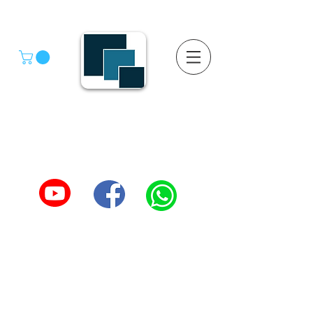
GRUPO SGMV S.A. DE C.V.
GRUPO SGMV SA DE CV - Estanteria Y Racks
Estanteria Comercial e Industrial
55-4039-1246
TEL :
5557387966