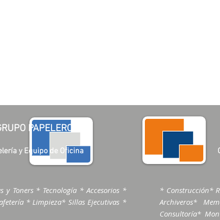
GRUPO PAPELERO
lería y Equipo de Oficina
s y Toners * Tecnología * Accesorios *
* Construcción* R
fetería * Limpieza* Sillas Ejecutivas *
Archiveros* Me
Consultoría* Mont