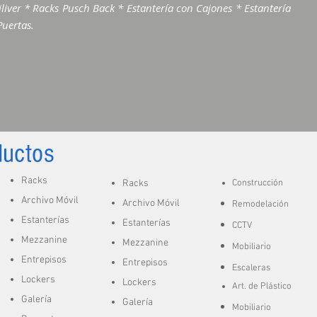
liver * Racks Pusch Back * Estantería con Cajones * Estantería
Puertas.
ductos
Racks
Racks
Construcción
Archivo Móvil
Archivo Móvil
Remodelación
Estanterías
Estanterías
CCTV
Mezzanine
Mezzanine
Mobiliario
Entrepisos
Entrepisos
Escaleras
Lockers
Lockers
A
rt. de
Plástico
Galería
Galería
Mobiliario