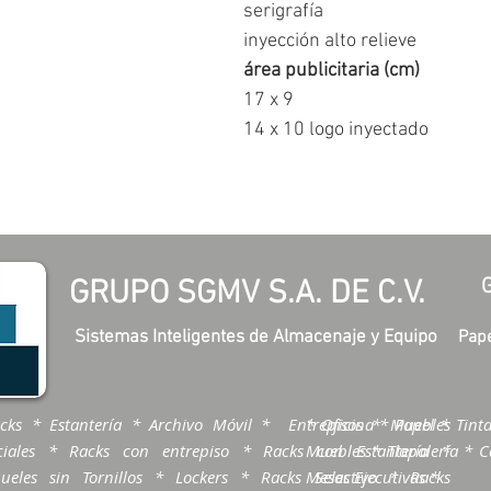
serigrafía
inyección alto relieve
área publicitaria (cm)
17 x 9
14 x 10 logo inyectado
GRUPO SGMV S.A. DE C.V.
Sistemas Inteligentes de Almacenaje y Equipo
Pape
cks * Estantería * Archivo Móvil * Entrepisos * Muebles
* Oficina * Papel * Tinta
ciales * Racks con entrepiso * Racks con Estantería *
Muebles * Tlapalería * Ca
ueles sin Tornillos * Lockers * Racks Selectivo * Racks
Mesas Ejecutivas *