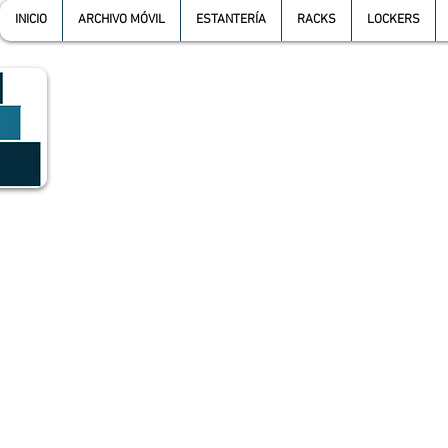
INICIO
ARCHIVO MÓVIL
ESTANTERÍA
RACKS
LOCKERS
GRUPO SGMV S.A. DE C.V.
GRUPO SGMV SA DE CV - Estanteria Y Racks