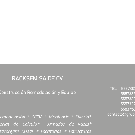
RACKSEM SA DE CV
TEL :
555738
Construcción Remodelación y Equipo
5557332
5557332
5557332
5583756
contacto@grupo
emodelación * CCTV * Mobiliario * Sillería*
morias de Cálculo* Armados de Racks*
acargas* Mesas * Escritorios * Estructuras