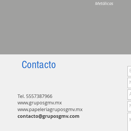
Metálicas
Contacto
Tel. 55573879
66
www.gruposgmv.mx
www.papeleriagruposgmv.m
x
contacto@gruposgmv.com