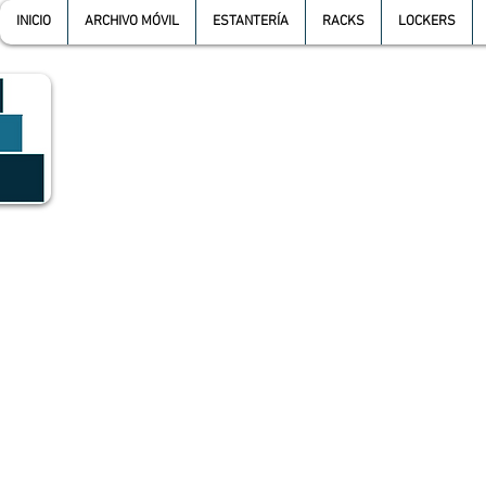
INICIO
ARCHIVO MÓVIL
ESTANTERÍA
RACKS
LOCKERS
GRUPO SGMV S.A. DE C.V.
GRUPO SGMV SA DE CV - Estanteria Y Racks