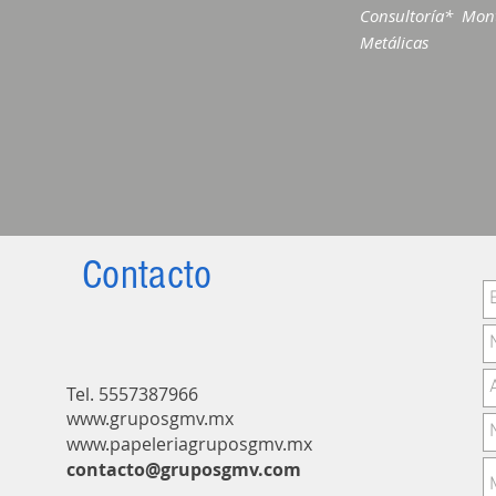
Consultoría* Mont
Metálicas
Contacto
Tel. 55573879
66
www.gruposgmv.mx
www.papeleriagruposgmv.m
x
contacto@gruposgmv.com