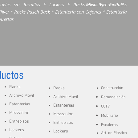
ueles sin Tornillos * Lockers * Racks Selectivo * Racks
Mesas Ejecutivas *
liver * Racks Pusch Back * Estantería con Cajones * Estantería
Puertas.
ductos
Racks
Racks
Construcción
Archivo Móvil
Archivo Móvil
Remodelación
Estanterías
Estanterías
CCTV
Mezzanine
Mezzanine
Mobiliario
Entrepisos
Entrepisos
Escaleras
Lockers
Lockers
A
rt. de
Plástico