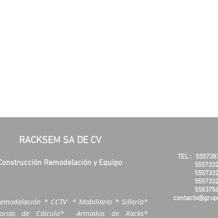
RACKSEM SA DE CV
TEL :
555738
Construcción Remodelación y Equipo
5557332
5557332
5557332
5583756
contacto@grupo
emodelación * CCTV * Mobiliario * Sillería*
morias de Cálculo* Armados de Racks*