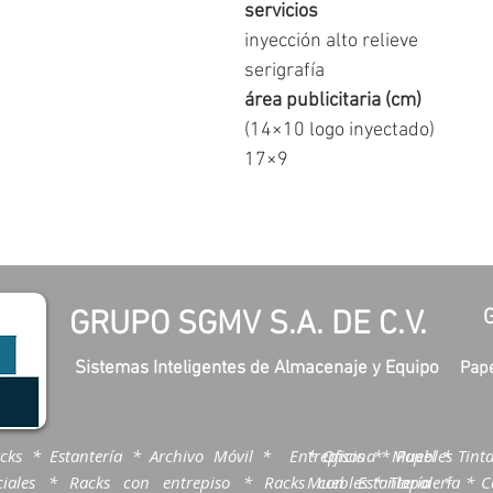
servicios
inyección alto relieve
serigrafía
área publicitaria (cm)
(14×10 logo inyectado)
17×9
GRUPO SGMV S.A. DE C.V.
Sistemas Inteligentes de Almacenaje y Equipo
Pape
cks * Estantería * Archivo Móvil * Entrepisos * Muebles
* Oficina * Papel * Tinta
ciales * Racks con entrepiso * Racks con Estantería *
Muebles * Tlapalería * Ca