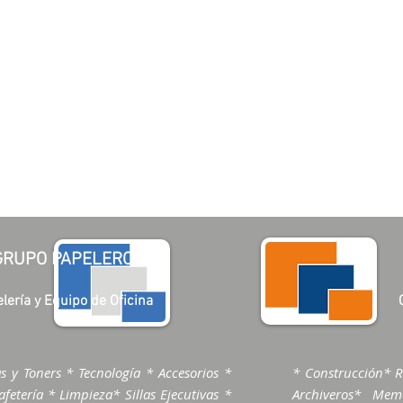
GRUPO PAPELERO
lería y Equipo de Oficina
s y Toners * Tecnología * Accesorios *
* Construcción* R
fetería * Limpieza* Sillas Ejecutivas *
Archiveros* Me