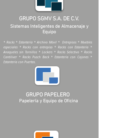
GRUPO SGMV S.A. DE C.V.
Sistemas Inteligentes de Almacenaje y
Equipo
* Racks * Estantería * Archivo Móvil * Entrepisos * Muebles
especiales * Racks con entrepiso * Racks con Estantería *
Anaqueles sin Tornillos * Lockers * Racks Selectivo * Racks
Cantiliver * Racks Pusch Back * Estantería con Cajones *
Estantería con Puertas.
GRUPO PAPELERO
Papelería y Equipo de Oficina