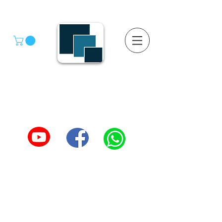
GRUPO SGMV S.A. DE C.V.
GRUPO SGMV SA DE CV - Estanteria Y Racks
Estanteria Comercial e Industrial
55-4039-1246
TEL :
5557387966