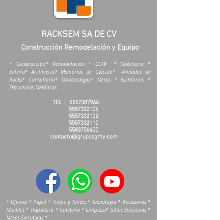
RACKSEM SA DE CV
Construcción Remodelación y Equipo
* Construcción* Remodelación * CCTV * Mobiliario *
Sillería* Archiveros* Memorias de Cálculo* Armados de
Racks* Consultoría* Montacargas* Mesas * Escritorios *
Estructuras Metálicas
TEL :
5557387966
5557332106
5557332102
5557332110
5583756400
contacto@gruposgmv.com
* Oficina * Papel * Tintas y Toners * Tecnología * Accesorios *
Muebles * Tlapalería * Cafetería * Limpieza* Sillas Ejecutivas *
Mesas Ejecutivas *