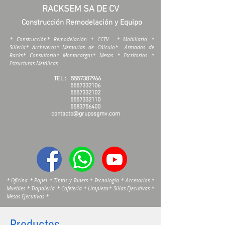
RACKSEM SA DE CV
Construcción Remodelación y Equipo
* Construcción* Remodelación * CCTV * Mobiliario *
Sillería* Archiveros* Memorias de Cálculo* Armados de
Racks* Consultoría* Montacargas* Mesas * Escritorios *
Estructuras Metálicas
TEL :
5557387966
5557332106
5557332102
5557332110
5583756400
contacto@gruposgmv.com
* Oficina * Papel * Tintas y Toners * Tecnología * Accesorios *
Muebles * Tlapalería * Cafetería * Limpieza* Sillas Ejecutivas *
Mesas Ejecutivas *
Productos