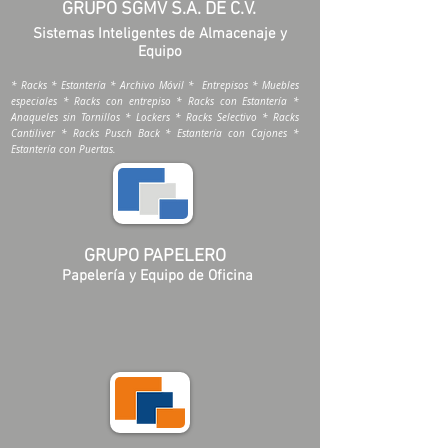
GRUPO SGMV S.A. DE C.V.
Sistemas Inteligentes de Almacenaje y
Equipo
* Racks * Estantería * Archivo Móvil * Entrepisos * Muebles
especiales * Racks con entrepiso * Racks con Estantería *
Anaqueles sin Tornillos * Lockers * Racks Selectivo * Racks
Cantiliver * Racks Pusch Back * Estantería con Cajones *
Estantería con Puertas.
GRUPO PAPELERO
Papelería y Equipo de Oficina