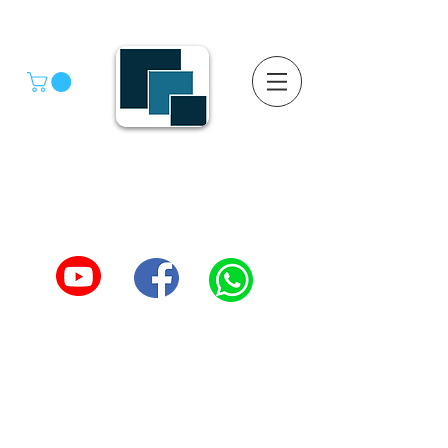
GRUPO SGMV S.A. DE C.V.
GRUPO SGMV SA DE CV - Estanteria Y Racks
Estanteria Comercial e Industrial
55-4039-1246
TEL :
5557387966