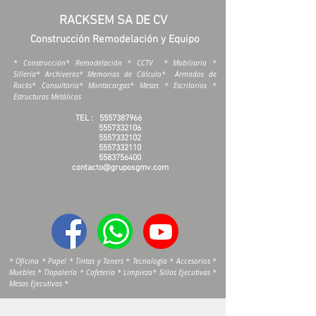
RACKSEM SA DE CV
Construcción Remodelación y Equipo
* Construcción* Remodelación * CCTV * Mobiliario *
Sillería* Archiveros* Memorias de Cálculo* Armados de
Racks* Consultoría* Montacargas* Mesas * Escritorios *
Estructuras Metálicas
TEL :
5557387966
5557332106
5557332102
5557332110
5583756400
contacto@gruposgmv.com
* Oficina * Papel * Tintas y Toners * Tecnología * Accesorios *
Muebles * Tlapalería * Cafetería * Limpieza* Sillas Ejecutivas *
Mesas Ejecutivas *