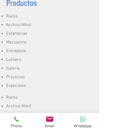
Productos
Racks
Archivo Móvil
Estanterías
Mezzanine
Entrepisos
Lockers
Galería
Proyectos
Especiales
Racks
Archivo Móvil
Estanterías
Mezzanine
Phone
Email
Whatsapp
Entrepisos