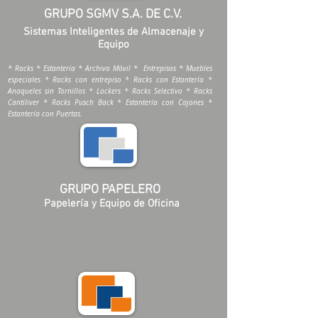
GRUPO SGMV S.A. DE C.V.
Sistemas Inteligentes de Almacenaje y
Equipo
* Racks * Estantería * Archivo Móvil * Entrepisos * Muebles
especiales * Racks con entrepiso * Racks con Estantería *
Anaqueles sin Tornillos * Lockers * Racks Selectivo * Racks
Cantiliver * Racks Pusch Back * Estantería con Cajones *
Estantería con Puertas.
GRUPO PAPELERO
Papelería y Equipo de Oficina