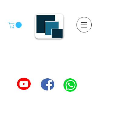
GRUPO SGMV S.A. DE C.V.
GRUPO SGMV SA DE CV - Estanteria Y Racks
Estanteria Comercial e Industrial
55-4039-1246
TEL :
5557387966