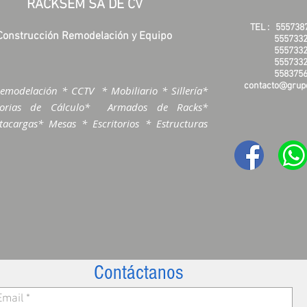
RACKSEM SA DE CV
TEL :
555738
Construcción Remodelación y Equipo
5557332
5557332
5557332
5583756
contacto@grupo
emodelación * CCTV * Mobiliario * Sillería*
morias de Cálculo* Armados de Racks*
acargas* Mesas * Escritorios * Estructuras
Contáctanos