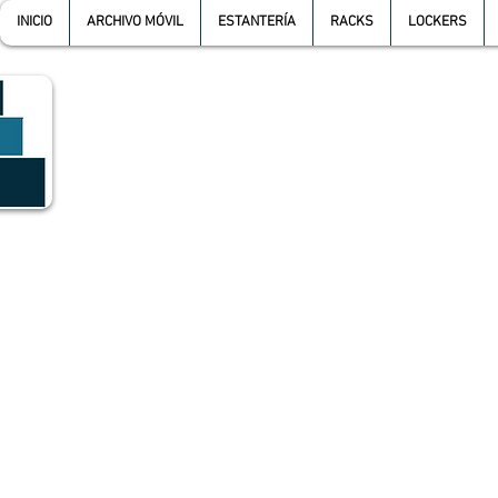
INICIO
ARCHIVO MÓVIL
ESTANTERÍA
RACKS
LOCKERS
GRUPO SGMV S.A. DE C.V.
GRUPO SGMV SA DE CV - Estanteria Y Racks