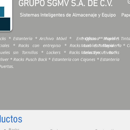
GRUPO SGMV S.A. DE C.V.
Sistemas Inteligentes de Almacenaje y Equipo
Pape
cks * Estantería * Archivo Móvil * Entrepisos * Muebles
* Oficina * Papel * Tinta
ciales * Racks con entrepiso * Racks con Estantería *
Muebles * Tlapalería * Ca
ueles sin Tornillos * Lockers * Racks Selectivo * Racks
Mesas Ejecutivas *
liver * Racks Pusch Back * Estantería con Cajones * Estantería
Puertas.
ductos