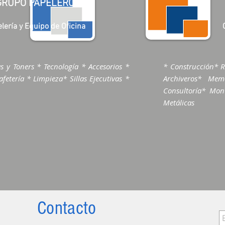
GRUPO PAPELERO
lería y Equipo de Oficina
s y Toners * Tecnología * Accesorios *
* Construcción* R
fetería * Limpieza* Sillas Ejecutivas *
Archiveros* Me
Consultoría* Mont
Metálicas
Contacto