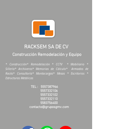
RACKSEM SA DE CV
Construcción Remodelación y Equipo
* Construcción* Remodelación * CCTV * Mobiliario *
Sillería* Archiveros* Memorias de Cálculo* Armados de
Racks* Consultoría* Montacargas* Mesas * Escritorios *
Estructuras Metálicas
TEL :
5557387966
5557332106
5557332102
5557332110
5583756400
contacto@gruposgmv.com