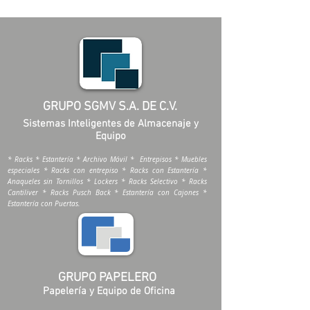
GRUPO SGMV S.A. DE C.V.
Sistemas Inteligentes de Almacenaje y
Equipo
* Racks * Estantería * Archivo Móvil * Entrepisos * Muebles
especiales * Racks con entrepiso * Racks con Estantería *
Anaqueles sin Tornillos * Lockers * Racks Selectivo * Racks
Cantiliver * Racks Pusch Back * Estantería con Cajones *
Estantería con Puertas.
GRUPO PAPELERO
Papelería y Equipo de Oficina