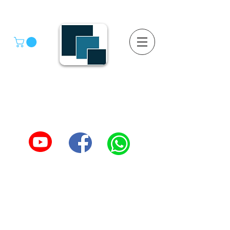
GRUPO SGMV S.A. DE C.V.
GRUPO SGMV SA DE CV - Estanteria Y Racks
Estanteria Comercial e Industrial
55-4039-1246
TEL :
5557387966