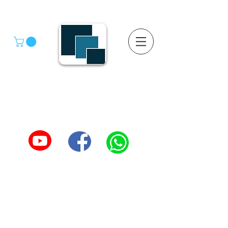
GRUPO SGMV S.A. DE C.V.
GRUPO SGMV SA DE CV - Estanteria Y Racks
Estanteria Comercial e Industrial
55-4039-1246
TEL :
5557387966