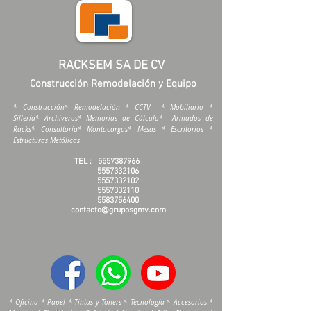
RACKSEM SA DE CV
Construcción Remodelación y Equipo
* Construcción* Remodelación * CCTV * Mobiliario *
Sillería* Archiveros* Memorias de Cálculo* Armados de
Racks* Consultoría* Montacargas* Mesas * Escritorios *
Estructuras Metálicas
TEL :
5557387966
5557332106
5557332102
5557332110
5583756400
contacto@gruposgmv.com
* Oficina * Papel * Tintas y Toners * Tecnología * Accesorios *