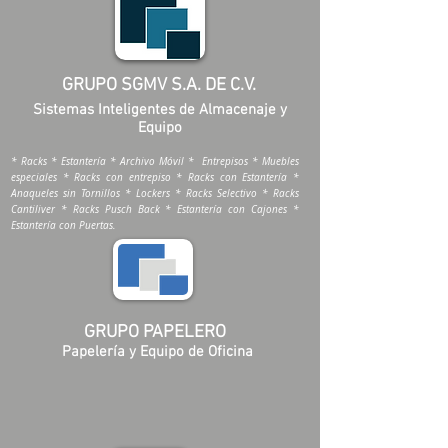
GRUPO SGMV S.A. DE C.V.
Sistemas Inteligentes de Almacenaje y
Equipo
* Racks * Estantería * Archivo Móvil * Entrepisos * Muebles
especiales * Racks con entrepiso * Racks con Estantería *
Anaqueles sin Tornillos * Lockers * Racks Selectivo * Racks
Cantiliver * Racks Pusch Back * Estantería con Cajones *
Estantería con Puertas.
GRUPO PAPELERO
Papelería y Equipo de Oficina