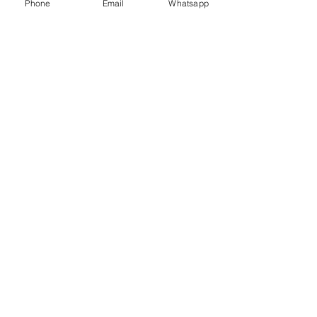
Phone
Email
Whatsapp
Mezzanine
Entrepisos
Lockers
Galería
Proyectos
Especiales
Construcción
Remodelación
CCTV
Mobiliario
Escaleras
A
rt. de
Plástico
Mobiliario
Sillas
Góndolas