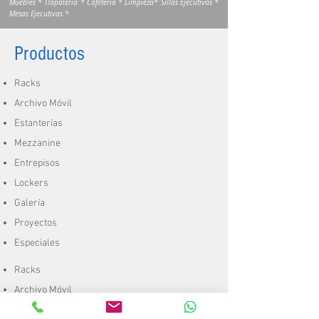
Muebles * Tlapalería * Cafetería * Limpieza* Sillas Ejecutivas *
Mesas Ejecutivas *
Productos
Racks
Archivo Móvil
Estanterías
Mezzanine
Entrepisos
Lockers
Galería
Proyectos
Especiales
Racks
Archivo Móvil
Estanterías