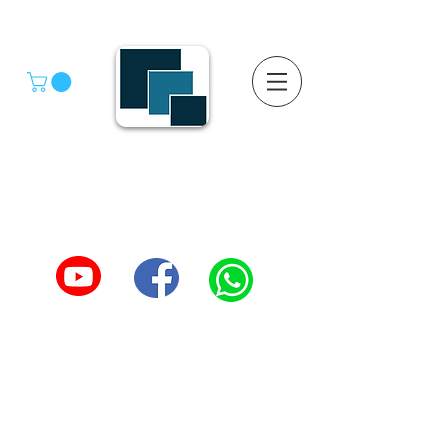
GRUPO SGMV S.A. DE C.V.
GRUPO SGMV SA DE CV - Estanteria Y Racks
Estanteria Comercial e Industrial
55-4039-1246
TEL :
5557387966