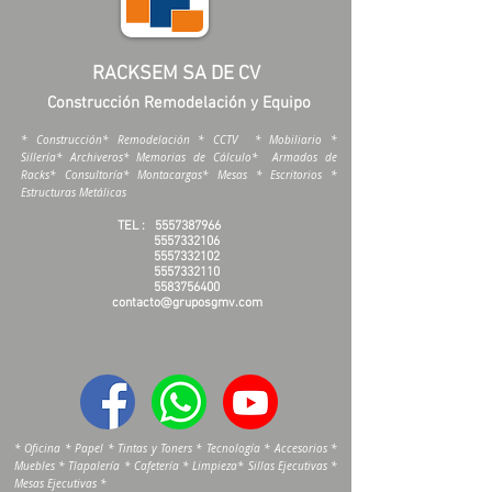
RACKSEM SA DE CV
Construcción Remodelación y Equipo
* Construcción* Remodelación * CCTV * Mobiliario *
Sillería* Archiveros* Memorias de Cálculo* Armados de
Racks* Consultoría* Montacargas* Mesas * Escritorios *
Estructuras Metálicas
TEL :
5557387966
5557332106
5557332102
5557332110
5583756400
contacto@gruposgmv.com
* Oficina * Papel * Tintas y Toners * Tecnología * Accesorios *
Muebles * Tlapalería * Cafetería * Limpieza* Sillas Ejecutivas *
Mesas Ejecutivas *