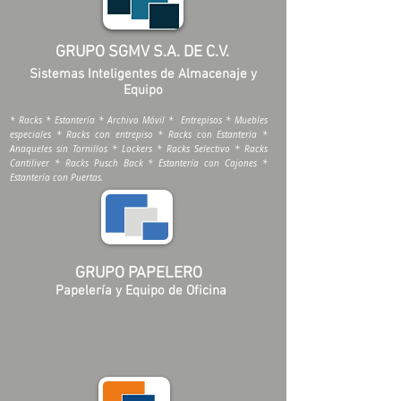
GRUPO SGMV S.A. DE C.V.
Sistemas Inteligentes de Almacenaje y
Equipo
* Racks * Estantería * Archivo Móvil * Entrepisos * Muebles
especiales * Racks con entrepiso * Racks con Estantería *
Anaqueles sin Tornillos * Lockers * Racks Selectivo * Racks
Cantiliver * Racks Pusch Back * Estantería con Cajones *
Estantería con Puertas.
GRUPO PAPELERO
Papelería y Equipo de Oficina