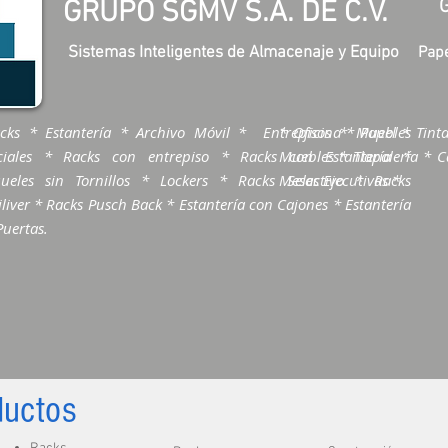
GRUPO SGMV S.A. DE C.V.
Sistemas Inteligentes de Almacenaje y Equipo
Pape
cks * Estantería * Archivo Móvil * Entrepisos * Muebles
* Oficina * Papel * Tinta
ciales * Racks con entrepiso * Racks con Estantería *
Muebles * Tlapalería * Ca
ueles sin Tornillos * Lockers * Racks Selectivo * Racks
Mesas Ejecutivas *
liver * Racks Pusch Back * Estantería con Cajones * Estantería
Puertas.
ductos