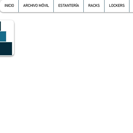
INICIO
ARCHIVO MÓVIL
ESTANTERÍA
RACKS
LOCKERS
GRUPO SGMV S.A. DE C.V.
GRUPO SGMV SA DE CV - Estanteria Y Racks