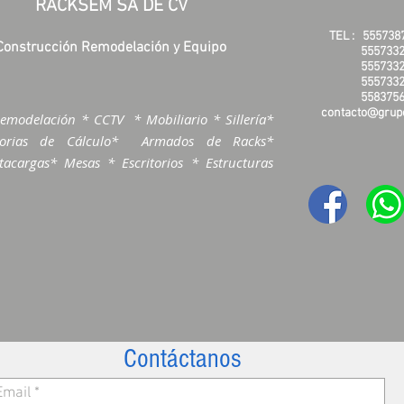
RACKSEM SA DE CV
TEL :
555738
Construcción Remodelación y Equipo
5557332
5557332
5557332
5583756
contacto@grupo
emodelación * CCTV * Mobiliario * Sillería*
morias de Cálculo* Armados de Racks*
acargas* Mesas * Escritorios * Estructuras
Contáctanos