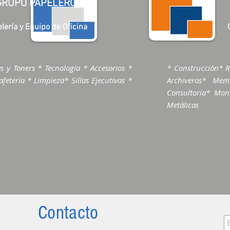
GRUPO PAPELERO
lería y Equipo de Oficina
s y Toners * Tecnología * Accesorios *
* Construcción* R
fetería * Limpieza* Sillas Ejecutivas *
Archiveros* Me
Consultoría* Mont
Metálicas
Contacto