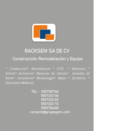
RACKSEM SA DE CV
Construcción Remodelación y Equipo
* Construcción* Remodelación * CCTV * Mobiliario *
Sillería* Archiveros* Memorias de Cálculo* Armados de
Racks* Consultoría* Montacargas* Mesas * Escritorios *
Estructuras Metálicas
TEL :
5557387966
5557332106
5557332102
5557332110
5583756400
contacto@gruposgmv.com