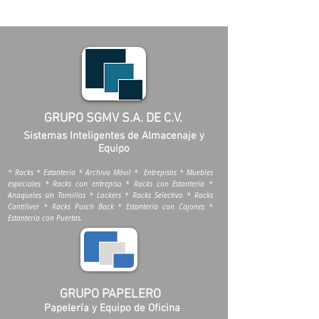
GRUPO SGMV S.A. DE C.V.
Sistemas Inteligentes de Almacenaje y
Equipo
* Racks * Estantería * Archivo Móvil * Entrepisos * Muebles
especiales * Racks con entrepiso * Racks con Estantería *
Anaqueles sin Tornillos * Lockers * Racks Selectivo * Racks
Cantiliver * Racks Pusch Back * Estantería con Cajones *
Estantería con Puertas.
GRUPO PAPELERO
Papelería y Equipo de Oficina