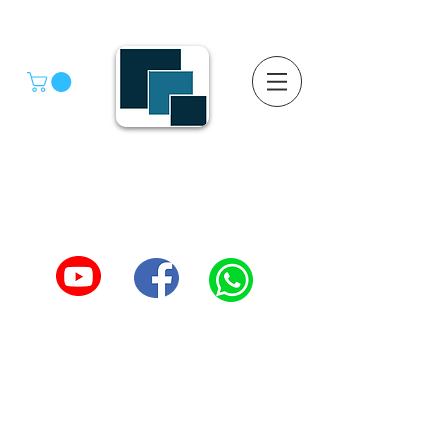
GRUPO SGMV S.A. DE C.V.
GRUPO SGMV SA DE CV - Estanteria Y Racks
Estanteria Comercial e Industrial
55-4039-1246
TEL :
5557387966