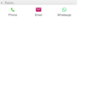
Racks
Archivo Móvil
Phone
Email
Whatsapp
Estanterías
Mezzanine
Entrepisos
Lockers
Galería
Proyectos
Especiales
Construcción
Remodelación
CCTV
Mobiliario
Escaleras
A
rt. de
Plástico