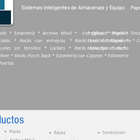
Sistemas Inteligentes de Almacenaje y Equipo
Pape
cks * Estantería * Archivo Móvil * Entrepisos * Muebles
* Oficina * Papel * Tinta
ciales * Racks con entrepiso * Racks con Estantería *
Muebles * Tlapalería * Ca
ueles sin Tornillos * Lockers * Racks Selectivo * Racks
Mesas Ejecutivas *
liver * Racks Pusch Back * Estantería con Cajones * Estantería
Puertas.
ductos
Racks
Racks
Construcción