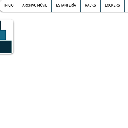
INICIO
ARCHIVO MÓVIL
ESTANTERÍA
RACKS
LOCKERS
GRUPO SGMV S.A. DE C.V.
GRUPO SGMV SA DE CV - Estanteria Y Racks