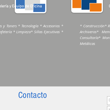
lería y Equipo de Oficina
s y Toners * Tecnología * Accesorios *
* Construcción* R
fetería * Limpieza* Sillas Ejecutivas *
Archiveros* Me
Consultoría* Mont
Metálicas
Contacto