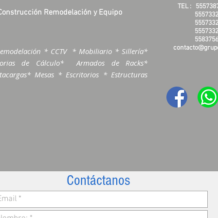
TEL :
555738
Construcción Remodelación y Equipo
5557332
5557332
5557332
5583756
contacto@grupo
emodelación * CCTV * Mobiliario * Sillería*
morias de Cálculo* Armados de Racks*
acargas* Mesas * Escritorios * Estructuras
Contáctanos