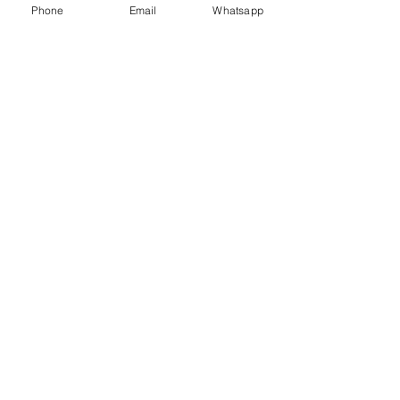
Phone
Email
Whatsapp
Mezzanine
Entrepisos
Lockers
Galería
Proyectos
Especiales
Construcción
Remodelación
CCTV
Mobiliario
Escaleras
A
rt. de
Plástico
Mobiliario
Sillas
Góndolas