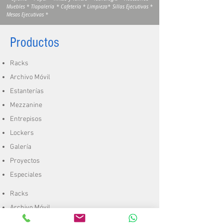
Muebles * Tlapalería * Cafetería * Limpieza* Sillas Ejecutivas *
Mesas Ejecutivas *
Productos
Racks
Archivo Móvil
Estanterías
Mezzanine
Entrepisos
Lockers
Galería
Proyectos
Especiales
Racks
Archivo Móvil
Estanterías