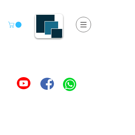
GRUPO SGMV S.A. DE C.V.
GRUPO SGMV SA DE CV - Estanteria Y Racks
Estanteria Comercial e Industrial
55-4039-1246
TEL :
5557387966