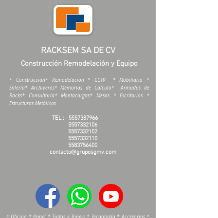
RACKSEM SA DE CV
Construcción Remodelación y Equipo
* Construcción* Remodelación * CCTV * Mobiliario *
Sillería* Archiveros* Memorias de Cálculo* Armados de
Racks* Consultoría* Montacargas* Mesas * Escritorios *
Estructuras Metálicas
TEL :
5557387966
5557332106
5557332102
5557332110
5583756400
contacto@gruposgmv.com
* Oficina * Papel * Tintas y Toners * Tecnología * Accesorios *