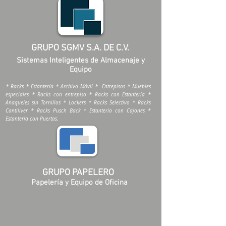
GRUPO SGMV S.A. DE C.V.
Sistemas Inteligentes de Almacenaje y
Equipo
* Racks * Estantería * Archivo Móvil * Entrepisos * Muebles
especiales * Racks con entrepiso * Racks con Estantería *
Anaqueles sin Tornillos * Lockers * Racks Selectivo * Racks
Cantiliver * Racks Pusch Back * Estantería con Cajones *
Estantería con Puertas.
GRUPO PAPELERO
Papelería y Equipo de Oficina