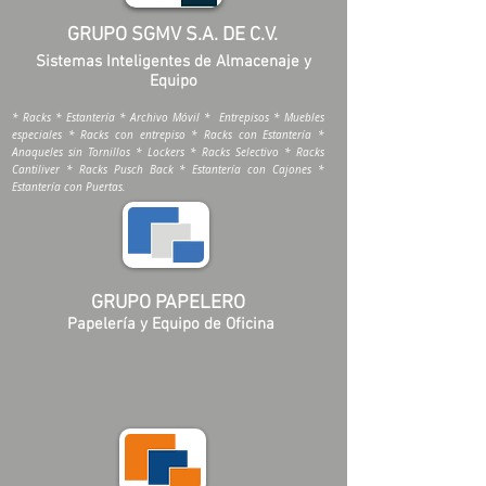
GRUPO SGMV S.A. DE C.V.
Sistemas Inteligentes de Almacenaje y
Equipo
* Racks * Estantería * Archivo Móvil * Entrepisos * Muebles
especiales * Racks con entrepiso * Racks con Estantería *
Anaqueles sin Tornillos * Lockers * Racks Selectivo * Racks
Cantiliver * Racks Pusch Back * Estantería con Cajones *
Estantería con Puertas.
GRUPO PAPELERO
Papelería y Equipo de Oficina