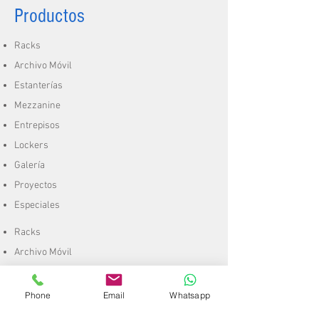
Productos
Racks
Archivo Móvil
Estanterías
Mezzanine
Entrepisos
Lockers
Galería
Proyectos
Especiales
Racks
Archivo Móvil
Estanterías
Mezzanine
Phone
Email
Whatsapp
Entrepisos