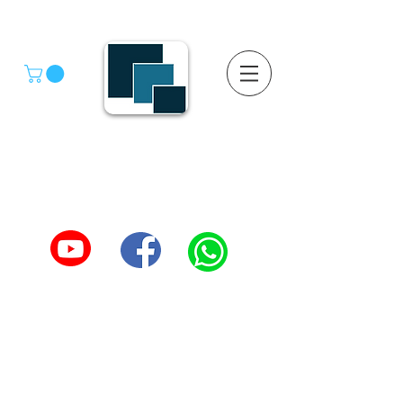
GRUPO SGMV S.A. DE C.V.
GRUPO SGMV SA DE CV - Estanteria Y Racks
Estanteria Comercial e Industrial
55-4039-1246
TEL :
5557387966