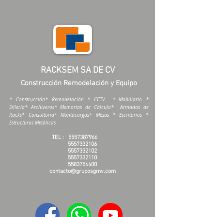
RACKSEM SA DE CV
Construcción Remodelación y Equipo
* Construcción* Remodelación * CCTV * Mobiliario *
Sillería* Archiveros* Memorias de Cálculo* Armados de
Racks* Consultoría* Montacargas* Mesas * Escritorios *
Estructuras Metálicas
TEL :
5557387966
5557332106
5557332102
5557332110
5583756400
contacto@gruposgmv.com