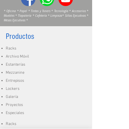
* Oficina * Papel * Tintas y Toners * Tecnología * Accesorios *
Muebles * Tlapalería * Cafetería * Limpieza* Sillas Ejecutivas *
Mesas Ejecutivas *
Productos
Racks
Archivo Móvil
Estanterías
Mezzanine
Entrepisos
Lockers
Galería
Proyectos
Especiales
Racks