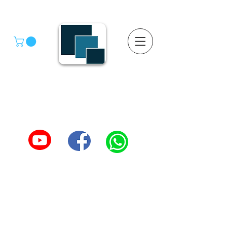
GRUPO SGMV S.A. DE C.V.
GRUPO SGMV SA DE CV - Estanteria Y Racks
Estanteria Comercial e Industrial
55-4039-1246
TEL :
5557387966