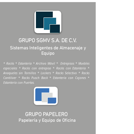
GRUPO SGMV S.A. DE C.V.
Sistemas Inteligentes de Almacenaje y
Equipo
* Racks * Estantería * Archivo Móvil * Entrepisos * Muebles
especiales * Racks con entrepiso * Racks con Estantería *
Anaqueles sin Tornillos * Lockers * Racks Selectivo * Racks
Cantiliver * Racks Pusch Back * Estantería con Cajones *
Estantería con Puertas.
GRUPO PAPELERO
Papelería y Equipo de Oficina