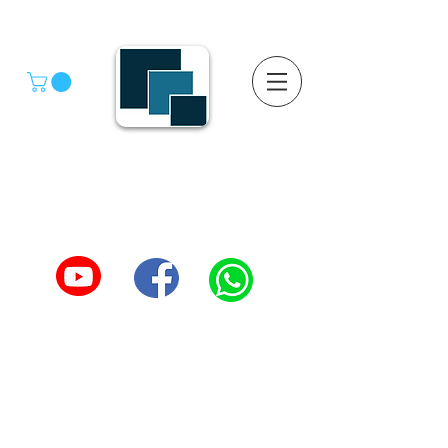
GRUPO SGMV S.A. DE C.V.
GRUPO SGMV SA DE CV - Estanteria Y Racks
Estanteria Comercial e Industrial
55-4039-1246
TEL :
5557387966