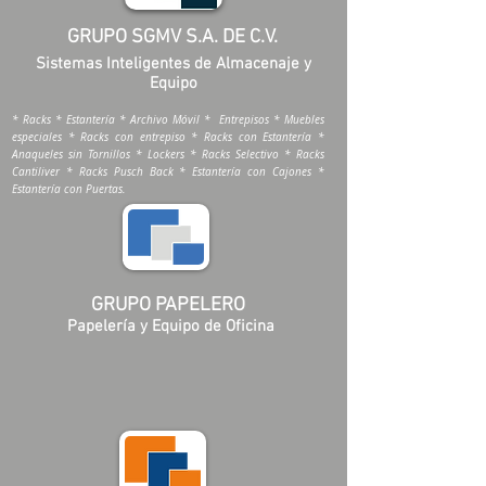
GRUPO SGMV S.A. DE C.V.
Sistemas Inteligentes de Almacenaje y
Equipo
* Racks * Estantería * Archivo Móvil * Entrepisos * Muebles
especiales * Racks con entrepiso * Racks con Estantería *
Anaqueles sin Tornillos * Lockers * Racks Selectivo * Racks
Cantiliver * Racks Pusch Back * Estantería con Cajones *
Estantería con Puertas.
GRUPO PAPELERO
Papelería y Equipo de Oficina