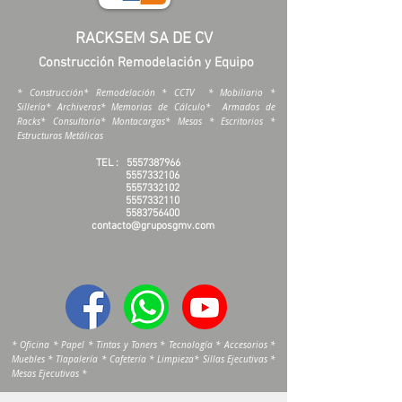
RACKSEM SA DE CV
Construcción Remodelación y Equipo
* Construcción* Remodelación * CCTV * Mobiliario *
Sillería* Archiveros* Memorias de Cálculo* Armados de
Racks* Consultoría* Montacargas* Mesas * Escritorios *
Estructuras Metálicas
TEL :
5557387966
5557332106
5557332102
5557332110
5583756400
contacto@gruposgmv.com
* Oficina * Papel * Tintas y Toners * Tecnología * Accesorios *
Muebles * Tlapalería * Cafetería * Limpieza* Sillas Ejecutivas *
Mesas Ejecutivas *