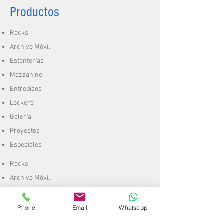
Productos
Racks
Archivo Móvil
Estanterías
Mezzanine
Entrepisos
Lockers
Galería
Proyectos
Especiales
Racks
Archivo Móvil
Estanterías
Mezzanine
Phone
Email
Whatsapp
Entrepisos