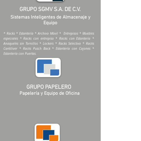
GRUPO SGMV S.A. DE C.V.
Sistemas Inteligentes de Almacenaje y
Equipo
* Racks * Estantería * Archivo Móvil * Entrepisos * Muebles
especiales * Racks con entrepiso * Racks con Estantería *
Anaqueles sin Tornillos * Lockers * Racks Selectivo * Racks
Cantiliver * Racks Pusch Back * Estantería con Cajones *
Estantería con Puertas.
GRUPO PAPELERO
Papelería y Equipo de Oficina