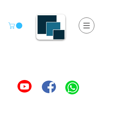
GRUPO SGMV S.A. DE C.V.
GRUPO SGMV SA DE CV - Estanteria Y Racks
Estanteria Comercial e Industrial
55-4039-1246
TEL :
5557387966