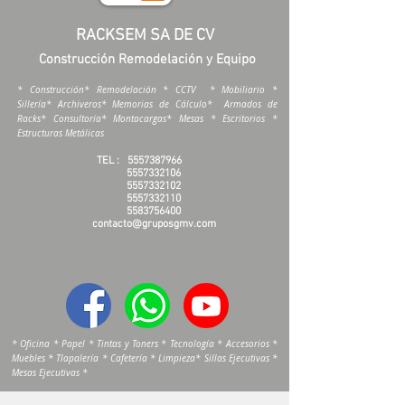
RACKSEM SA DE CV
Construcción Remodelación y Equipo
* Construcción* Remodelación * CCTV * Mobiliario *
Sillería* Archiveros* Memorias de Cálculo* Armados de
Racks* Consultoría* Montacargas* Mesas * Escritorios *
Estructuras Metálicas
TEL :
5557387966
5557332106
5557332102
5557332110
5583756400
contacto@gruposgmv.com
* Oficina * Papel * Tintas y Toners * Tecnología * Accesorios *
Muebles * Tlapalería * Cafetería * Limpieza* Sillas Ejecutivas *
Mesas Ejecutivas *