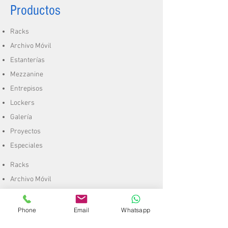
Productos
Racks
Archivo Móvil
Estanterías
Mezzanine
Entrepisos
Lockers
Galería
Proyectos
Especiales
Racks
Archivo Móvil
Estanterías
Mezzanine
Phone
Email
Whatsapp
Entrepisos