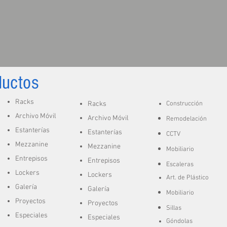
ductos
Racks
Racks
Construcción
Archivo Móvil
Archivo Móvil
Remodelación
Estanterías
Estanterías
CCTV
Mezzanine
Mezzanine
Mobiliario
Entrepisos
Entrepisos
Escaleras
Lockers
Lockers
A
rt. de
Plástico
Galería
Galería
Mobiliario
Proyectos
Proyectos
Sillas
Especiales
Especiales
Góndolas