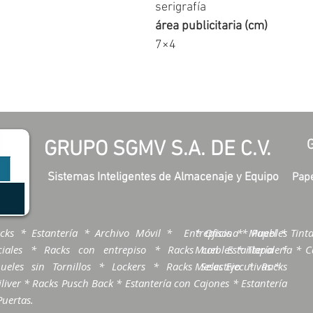
serigrafía
área publicitaria (cm)
7×4
GRUPO SGMV S.A. DE C.V.
Sistemas Inteligentes de Almacenaje y Equipo
Pape
cks * Estantería * Archivo Móvil * Entrepisos * Muebles
* Oficina * Papel * Tinta
ciales * Racks con entrepiso * Racks con Estantería *
Muebles * Tlapalería * Ca
ueles sin Tornillos * Lockers * Racks Selectivo * Racks
Mesas Ejecutivas *
liver * Racks Pusch Back * Estantería con Cajones * Estantería
Puertas.