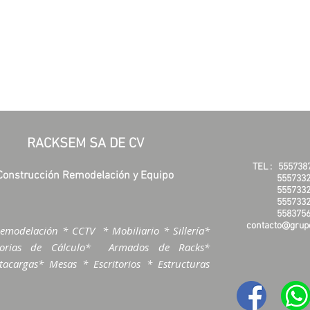
RACKSEM SA DE CV
TEL :
555738
Construcción Remodelación y Equipo
5557332
5557332
5557332
5583756
contacto@grupo
emodelación * CCTV * Mobiliario * Sillería*
morias de Cálculo* Armados de Racks*
acargas* Mesas * Escritorios * Estructuras