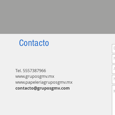
Contacto
Tel. 55573879
66
www.gruposgmv.mx
www.papeleriagruposgmv.m
x
contacto@gruposgmv.com