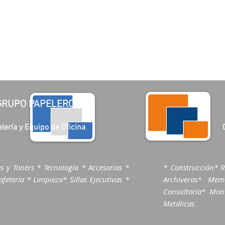
GRUPO PAPELERO
lería y Equipo de Oficina
s y Toners * Tecnología * Accesorios *
* Construcción* R
fetería * Limpieza* Sillas Ejecutivas *
Archiveros* Me
Consultoría* Mont
Metálicas