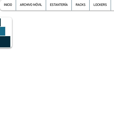
INICIO
ARCHIVO MÓVIL
ESTANTERÍA
RACKS
LOCKERS
GRUPO SGMV S.A. DE C.V.
GRUPO SGMV SA DE CV - Estanteria Y Racks