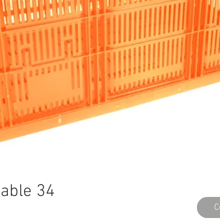
sable 34
C