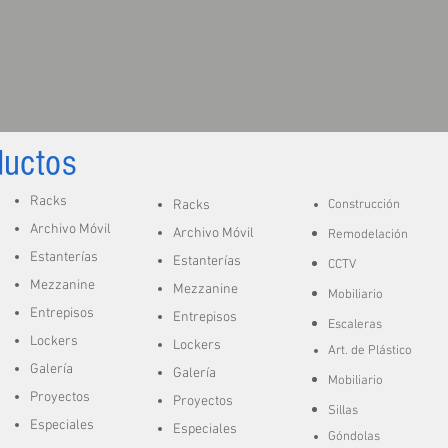
ductos
Racks
Racks
Construcción
Archivo Móvil
Archivo Móvil
Remodelación
Estanterías
Estanterías
CCTV
Mezzanine
Mezzanine
Mobiliario
Entrepisos
Entrepisos
Escaleras
Lockers
Lockers
A
rt. de
Plástico
Galería
Galería
Mobiliario
Proyectos
Proyectos
Sillas
Especiales
Especiales
Góndolas