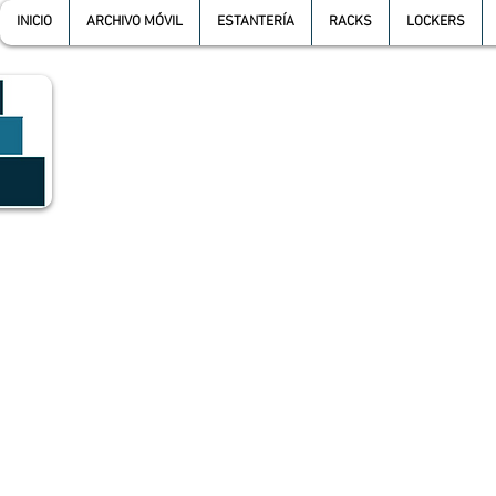
INICIO
ARCHIVO MÓVIL
ESTANTERÍA
RACKS
LOCKERS
GRUPO SGMV S.A. DE C.V.
GRUPO SGMV SA DE CV - Estanteria Y Racks