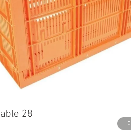
sable 28
C