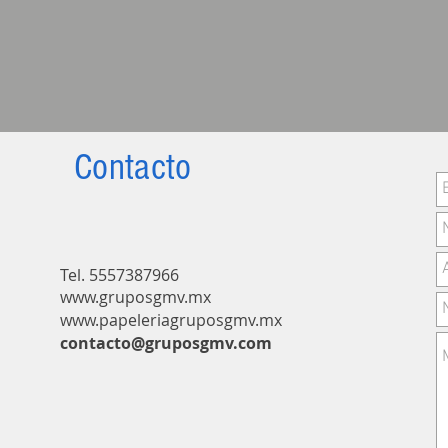
Contacto
Tel. 55573879
66
www.gruposgmv.mx
www.papeleriagruposgmv.m
x
contacto@gruposgmv.com