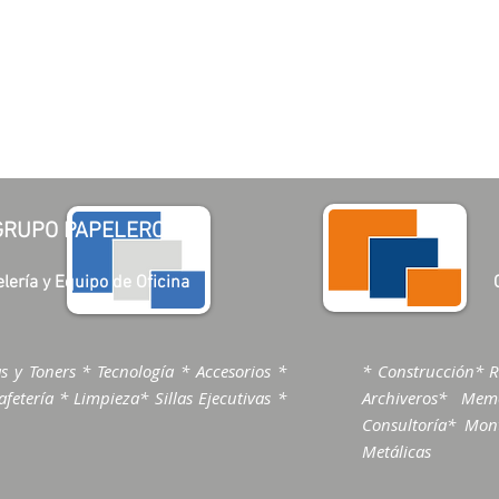
GRUPO PAPELERO
lería y Equipo de Oficina
s y Toners * Tecnología * Accesorios *
* Construcción* R
fetería * Limpieza* Sillas Ejecutivas *
Archiveros* Me
Consultoría* Mont
Metálicas