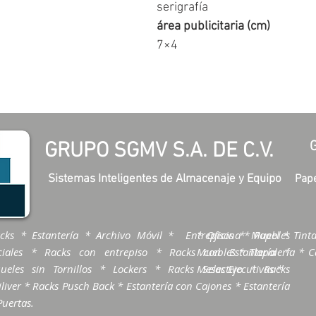
serigrafía
área publicitaria (cm)
7×4
GRUPO SGMV S.A. DE C.V.
Sistemas Inteligentes de Almacenaje y Equipo
Pape
cks * Estantería * Archivo Móvil * Entrepisos * Muebles
* Oficina * Papel * Tinta
ciales * Racks con entrepiso * Racks con Estantería *
Muebles * Tlapalería * Ca
ueles sin Tornillos * Lockers * Racks Selectivo * Racks
Mesas Ejecutivas *
liver * Racks Pusch Back * Estantería con Cajones * Estantería
Puertas.