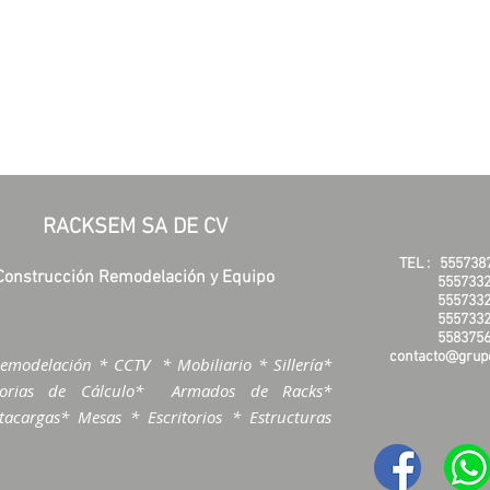
RACKSEM SA DE CV
TEL :
555738
Construcción Remodelación y Equipo
5557332
5557332
5557332
5583756
contacto@grupo
emodelación * CCTV * Mobiliario * Sillería*
morias de Cálculo* Armados de Racks*
acargas* Mesas * Escritorios * Estructuras