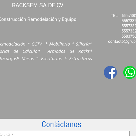
RACKSEM SA DE CV
TEL :
555738
Construcción Remodelación y Equipo
5557332
5557332
5557332
5583756
contacto@grupo
emodelación * CCTV * Mobiliario * Sillería*
morias de Cálculo* Armados de Racks*
acargas* Mesas * Escritorios * Estructuras
Contáctanos