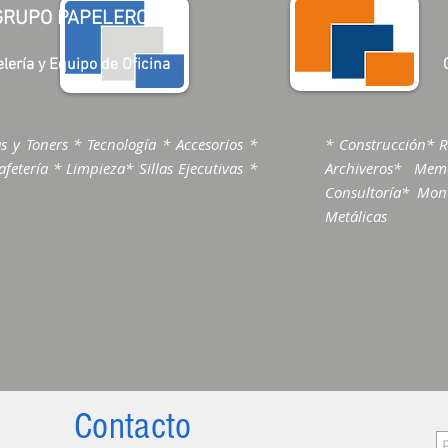
GRUPO PAPELERO
lería y Equipo de Oficina
s y Toners * Tecnología * Accesorios *
* Construcción* R
fetería * Limpieza* Sillas Ejecutivas *
Archiveros* Me
Consultoría* Mont
Metálicas
Contacto