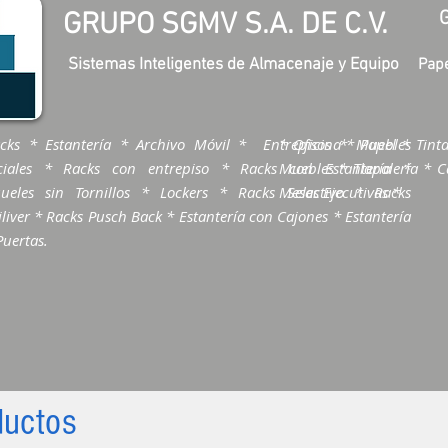
GRUPO SGMV S.A. DE C.V.
Sistemas Inteligentes de Almacenaje y Equipo
Pape
cks * Estantería * Archivo Móvil * Entrepisos * Muebles
* Oficina * Papel * Tinta
ciales * Racks con entrepiso * Racks con Estantería *
Muebles * Tlapalería * Ca
ueles sin Tornillos * Lockers * Racks Selectivo * Racks
Mesas Ejecutivas *
liver * Racks Pusch Back * Estantería con Cajones * Estantería
Puertas.
ductos