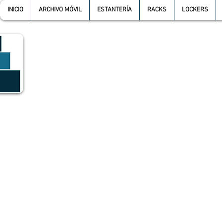
INICIO
ARCHIVO MÓVIL
ESTANTERÍA
RACKS
LOCKERS
GRUPO SGMV S.A. DE C.V.
GRUPO SGMV SA DE CV - Estanteria Y Racks