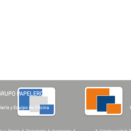
GRUPO PAPELERO
lería y Equipo de Oficina
s y Toners * Tecnología * Accesorios *
* Construcción* R