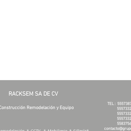
RACKSEM SA DE CV
TEL :
555738
Construcción Remodelación y Equipo
5557332
5557332
5557332
5583756
contacto@grupo
emodelación * CCTV * Mobiliario * Sillería*