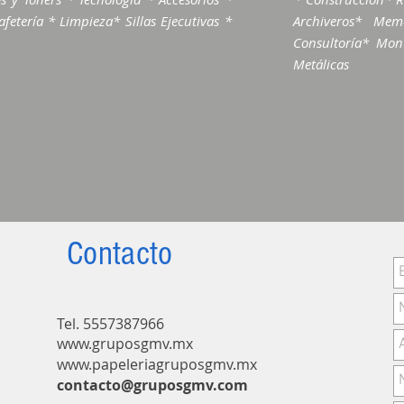
fetería * Limpieza* Sillas Ejecutivas *
Archiveros* Me
Consultoría* Mont
Metálicas
Contacto
Tel. 55573879
66
www.gruposgmv.mx
www.papeleriagruposgmv.m
x
contacto@gruposgmv.com