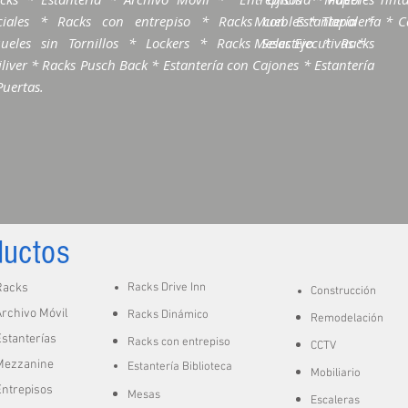
ciales * Racks con entrepiso * Racks con Estantería *
Muebles * Tlapalería * Ca
ueles sin Tornillos * Lockers * Racks Selectivo * Racks
Mesas Ejecutivas *
liver * Racks Pusch Back * Estantería con Cajones * Estantería
Puertas.
ductos
Racks
Racks Drive Inn
Construcción
rchivo Móvil
Racks Dinámico
Remodelación
stanterías
Racks con entrepiso
CCTV
Mezzanine
Estantería Biblioteca
Mobiliario
ntrepisos
Mesas
Escaleras