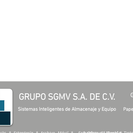
GRUPO SGMV S.A. DE C.V.
Sistemas Inteligentes de Almacenaje y Equipo
Pape
cks * Estantería * Archivo Móvil * Entrepisos * Muebles
* Oficina * Papel * Tinta