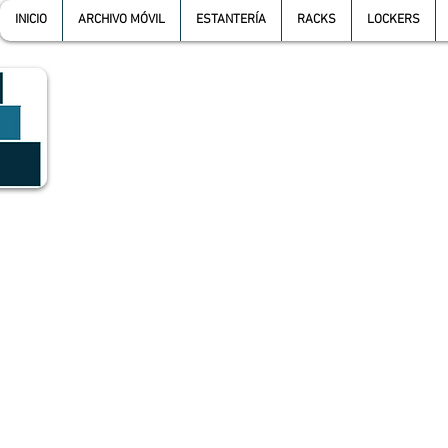
INICIO
ARCHIVO MÓVIL
ESTANTERÍA
RACKS
LOCKERS
GRUPO SGMV S.A. DE C.V.
GRUPO SGMV SA DE CV - Estanteria Y Racks