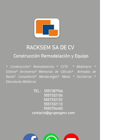
RACKSEM SA DE CV
Construcción Remodelación y Equipo
* Construcción* Remodelación * CCTV * Mobiliario *
Sillería* Archiveros* Memorias de Cálculo* Armados de
Racks* Consultoría* Montacargas* Mesas * Escritorios *
Estructuras Metálicas
TEL :
5557387966
5557332106
5557332102
5557332110
5583756400
contacto@gruposgmv.com