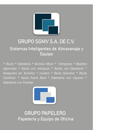
·
Blanco
·
Naranja
·
Azul
GRUPO SGMV S.A. DE C.V.
Sistemas Inteligentes de Almacenaje y
Equipo
* Racks * Estantería * Archivo Móvil * Entrepisos * Muebles
especiales * Racks con entrepiso * Racks con Estantería *
Anaqueles sin Tornillos * Lockers * Racks Selectivo * Racks
Cantiliver * Racks Pusch Back * Estantería con Cajones *
Estantería con Puertas.
GRUPO PAPELERO
Papelería y Equipo de Oficina