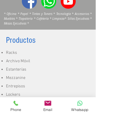
* Oficina * Papel * Tintas y Toners * Tecnología * Accesorios *
Muebles * Tlapalería * Cafetería * Limpieza* Sillas Ejecutivas *
Mesas Ejecutivas *
Productos
Racks
Archivo Móvil
Estanterías
Mezzanine
Entrepisos
Lockers
Galería
Phone
Email
Whatsapp
Proyectos
Especiales
Racks