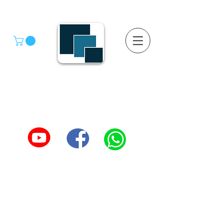
GRUPO SGMV S.A. DE C.V.
GRUPO SGMV SA DE CV - Estanteria Y Racks
Estanteria Comercial e Industrial
55-4039-1246
TEL :
5557387966