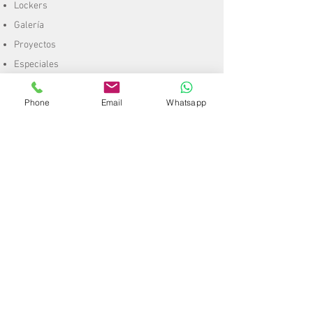
Lockers
Galería
Proyectos
Especiales
Racks
Phone
Email
Whatsapp
Archivo Móvil
Estanterías
Mezzanine
Entrepisos
Lockers
Galería
Proyectos
Especiales
Construcción
Remodelación