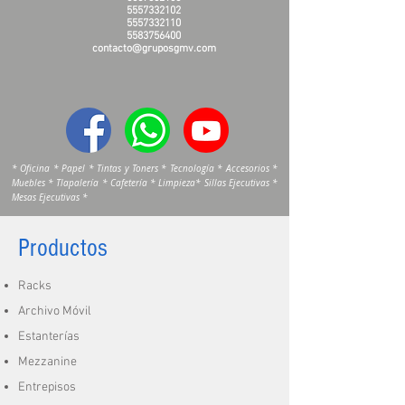
5557332102
5557332110
5583756400
contacto@gruposgmv.com
* Oficina * Papel * Tintas y Toners * Tecnología * Accesorios *
Muebles * Tlapalería * Cafetería * Limpieza* Sillas Ejecutivas *
Mesas Ejecutivas *
Productos
Racks
Archivo Móvil
Estanterías
Mezzanine
Entrepisos