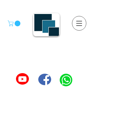
GRUPO SGMV S.A. DE C.V.
GRUPO SGMV SA DE CV - Estanteria Y Racks
Estanteria Comercial e Industrial
55-4039-1246
TEL :
5557387966