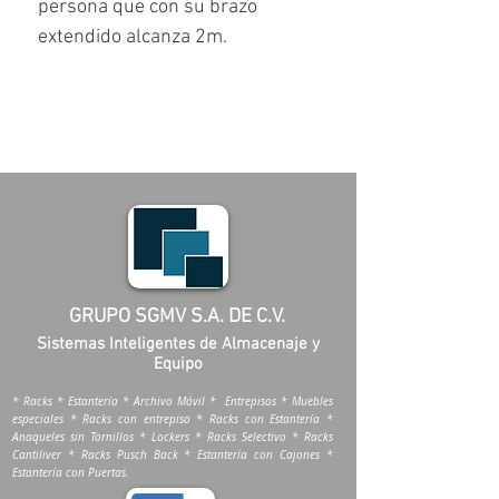
persona que con su brazo
extendido alcanza 2m.
GRUPO SGMV S.A. DE C.V.
Sistemas Inteligentes de Almacenaje y
Equipo
* Racks * Estantería * Archivo Móvil * Entrepisos * Muebles
especiales * Racks con entrepiso * Racks con Estantería *
Anaqueles sin Tornillos * Lockers * Racks Selectivo * Racks
Cantiliver * Racks Pusch Back * Estantería con Cajones *
Estantería con Puertas.