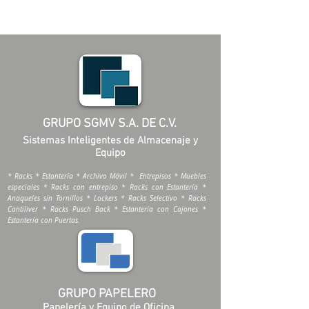
GRUPO SGMV S.A. DE C.V.
Sistemas Inteligentes de Almacenaje y
Equipo
* Racks * Estantería * Archivo Móvil * Entrepisos * Muebles
especiales * Racks con entrepiso * Racks con Estantería *
Anaqueles sin Tornillos * Lockers * Racks Selectivo * Racks
Cantiliver * Racks Pusch Back * Estantería con Cajones *
Estantería con Puertas.
GRUPO PAPELERO
Papelería y Equipo de Oficina