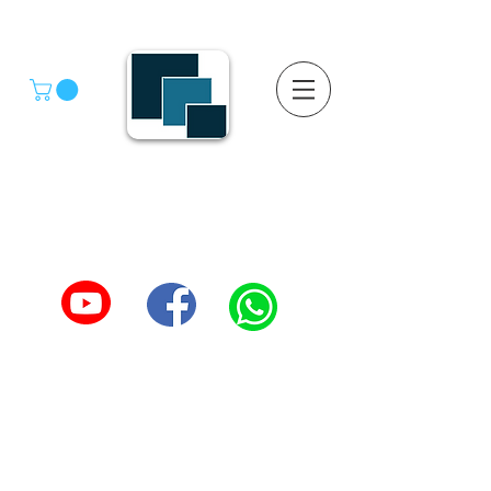
GRUPO SGMV S.A. DE C.V.
GRUPO SGMV SA DE CV - Estanteria Y Racks
Estanteria Comercial e Industrial
55-4039-1246
TEL :
5557387966