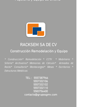
RACKSEM SA DE CV
Construcción Remodelación y Equipo
* Construcción* Remodelación * CCTV * Mobiliario *
Sillería* Archiveros* Memorias de Cálculo* Armados de
Racks* Consultoría* Montacargas* Mesas * Escritorios *
Estructuras Metálicas
TEL :
5557387966
5557332106
5557332102
5557332110
5583756400
contacto@gruposgmv.com