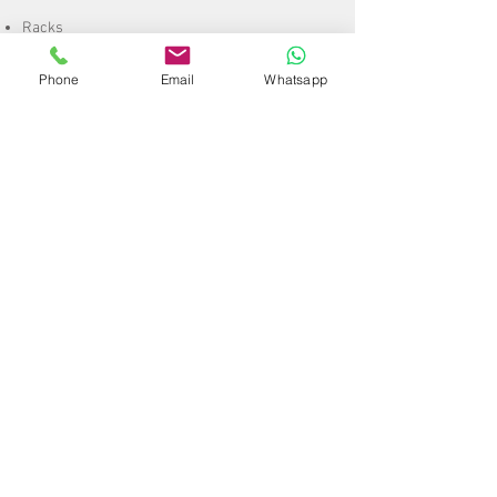
Racks
Archivo Móvil
Phone
Email
Whatsapp
Estanterías
Mezzanine
Entrepisos
Lockers
Galería
Proyectos
Especiales
Construcción
Remodelación
CCTV
Mobiliario
Escaleras
A
rt. de
Plástico