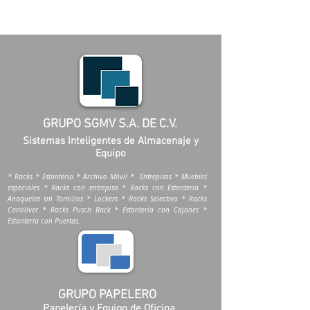
GRUPO SGMV S.A. DE C.V.
Sistemas Inteligentes de Almacenaje y
Equipo
* Racks * Estantería * Archivo Móvil * Entrepisos * Muebles
especiales * Racks con entrepiso * Racks con Estantería *
Anaqueles sin Tornillos * Lockers * Racks Selectivo * Racks
Cantiliver * Racks Pusch Back * Estantería con Cajones *
Estantería con Puertas.
GRUPO PAPELERO
Papelería y Equipo de Oficina