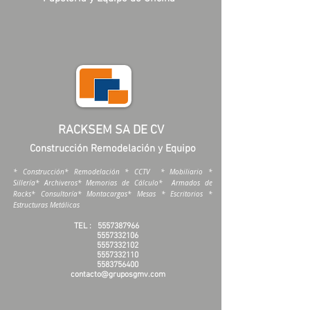
RACKSEM SA DE CV
Construcción Remodelación y Equipo
* Construcción* Remodelación * CCTV * Mobiliario *
Sillería* Archiveros* Memorias de Cálculo* Armados de
Racks* Consultoría* Montacargas* Mesas * Escritorios *
Estructuras Metálicas
TEL :
5557387966
5557332106
5557332102
5557332110
5583756400
contacto@gruposgmv.com