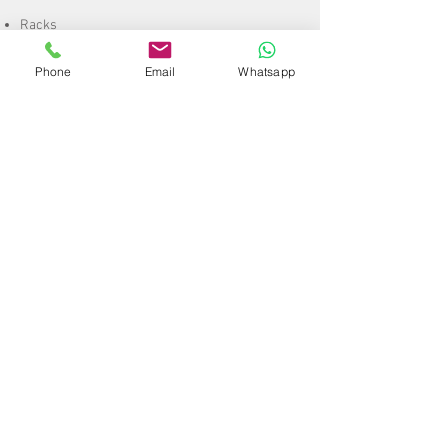
Racks
Archivo Móvil
Phone
Email
Whatsapp
Estanterías
Mezzanine
Entrepisos
Lockers
Galería
Proyectos
Especiales
Construcción
Remodelación
CCTV
Mobiliario
Escaleras
A
rt. de
Plástico