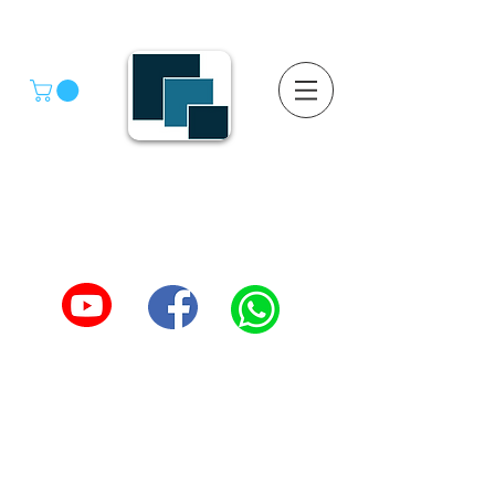
GRUPO SGMV S.A. DE C.V.
GRUPO SGMV SA DE CV - Estanteria Y Racks
Estanteria Comercial e Industrial
55-4039-1246
TEL :
5557387966