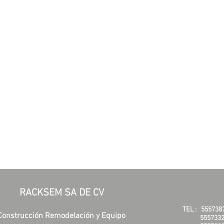
RACKSEM SA DE CV
TEL :
555738
Construcción Remodelación y Equipo
5557332