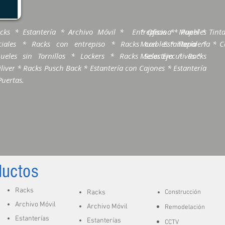
cks * Estantería * Archivo Móvil * Entrepisos * Muebles
* Oficina * Papel * Tinta
ciales * Racks con entrepiso * Racks con Estantería *
Muebles * Tlapalería * Ca
ueles sin Tornillos * Lockers * Racks Selectivo * Racks
Mesas Ejecutivas *
liver * Racks Pusch Back * Estantería con Cajones * Estantería
Puertas.
ductos
Racks
Racks
Construcción
Archivo Móvil
Archivo Móvil
Remodelación
Estanterías
Estanterías
CCTV