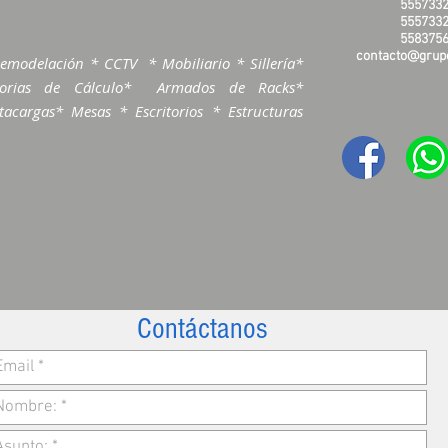
5557332
5557332
5583756
contacto@grupo
emodelación * CCTV * Mobiliario * Sillería*
morias de Cálculo* Armados de Racks*
acargas* Mesas * Escritorios * Estructuras
Contáctanos