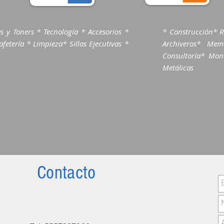
s y Toners * Tecnología * Accesorios *
* Construcción* R
fetería * Limpieza* Sillas Ejecutivas *
Archiveros* Me
Consultoría* Mont
Metálicas
Contacto