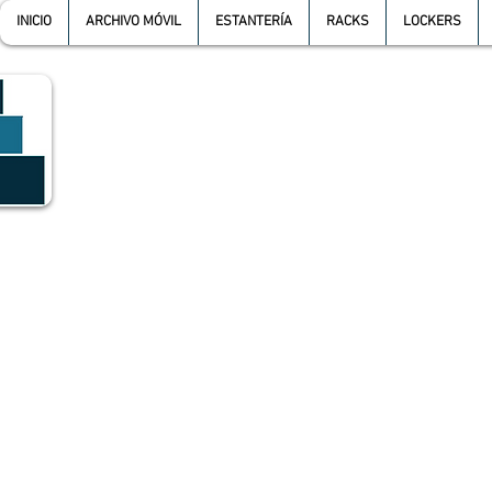
INICIO
ARCHIVO MÓVIL
ESTANTERÍA
RACKS
LOCKERS
GRUPO SGMV S.A. DE C.V.
GRUPO SGMV SA DE CV - Estanteria Y Racks