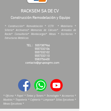
RACKSEM SA DE CV
Construcción Remodelación y Equipo
* Construcción* Remodelación * CCTV * Mobiliario *
Sillería* Archiveros* Memorias de Cálculo* Armados de
Racks* Consultoría* Montacargas* Mesas * Escritorios *
Estructuras Metálicas
TEL :
5557387966
5557332106
5557332102
5557332110
5583756400
contacto@gruposgmv.com
* Oficina * Papel * Tintas y Toners * Tecnología * Accesorios *
Muebles * Tlapalería * Cafetería * Limpieza* Sillas Ejecutivas *
Mesas Ejecutivas *