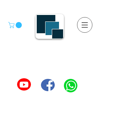
GRUPO SGMV S.A. DE C.V.
GRUPO SGMV SA DE CV - Estanteria Y Racks
Estanteria Comercial e Industrial
55-4039-1246
TEL :
5557387966