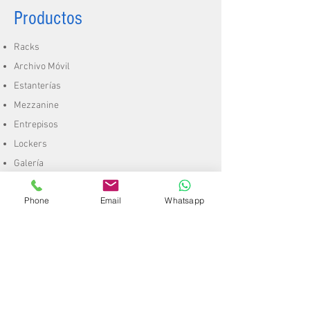
Productos
Racks
Archivo Móvil
Estanterías
Mezzanine
Entrepisos
Lockers
Galería
Proyectos
Phone
Email
Whatsapp
Especiales
Racks
Archivo Móvil
Estanterías
Mezzanine
Entrepisos