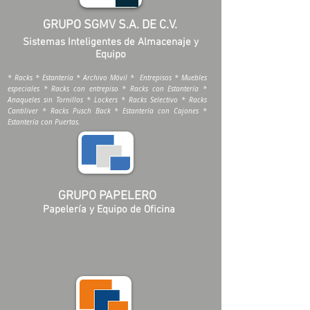
GRUPO SGMV S.A. DE C.V.
Sistemas Inteligentes de Almacenaje y
Equipo
* Racks * Estantería * Archivo Móvil * Entrepisos * Muebles
especiales * Racks con entrepiso * Racks con Estantería *
Anaqueles sin Tornillos * Lockers * Racks Selectivo * Racks
Cantiliver * Racks Pusch Back * Estantería con Cajones *
Estantería con Puertas.
GRUPO PAPELERO
Papelería y Equipo de Oficina